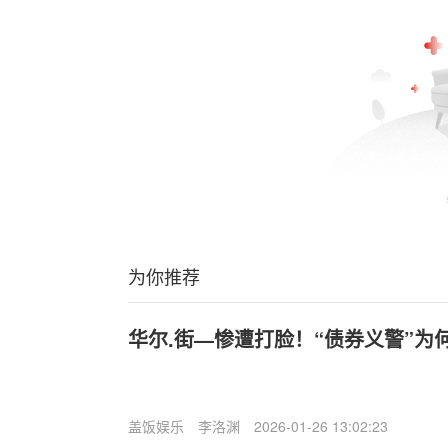
为你推荐
华尔.街—惨遭打脸！“债券义警”为
盖饭娱乐
李洛渊
2026-01-26 13:02:23