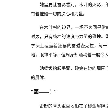
她需要让雷影看到，木叶的火影，绝
有着摧毁一切的决心和力量。
在木叶村的边界，一场不🎯同寻常
对轰，只有纯粹的速度与力量的碰撞。
拳头上覆盖着狂暴的雷遁查克拉，每一
地，眼神平静，但周身却涌动着一股令
她缓缓抬起手臂，砂金在她的周围
的屏障。
“轰——！”
雷影的拳头重重地砸在了砂金屏障