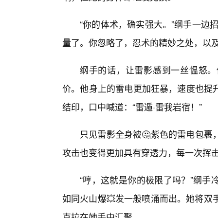
“你的体术，确实强大。”纲手一边
量了。你忽略了，忍术的精妙之处，以及
纲手的话，让雷影感到一丝愠怒。
价。他身上的雷电更加狂暴，速度也提升
结印，口中喊道：“雷遁·雷我岩宿！”
只见雷影全身被🤔紫色的雷电包裹
攻击也变得更加具有穿透力，每一次挥
“哼，这就是你的极限了吗？”纲手
如同火山爆💥发一般喷涌而出。她将双
克拉在她手中汇聚。