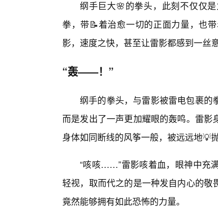
纲手巨大🌸的拳头，此刻不仅仅
拳，带📝着治愈一切的正面力量，也
影，速度之快，甚至让雷影都感到一丝
“轰——！”
纲手的拳头，与雷影被雷电包裹的
而是发出了一声更加耀眼的轰鸣。雷影
身体如同断线的风筝一般，被远远地💡抛
“咳咳……”雷影咳着血，眼神中充
轻视，取而代之的是一种发自内心的敬
竟然能够拥有如此恐怖的力量。