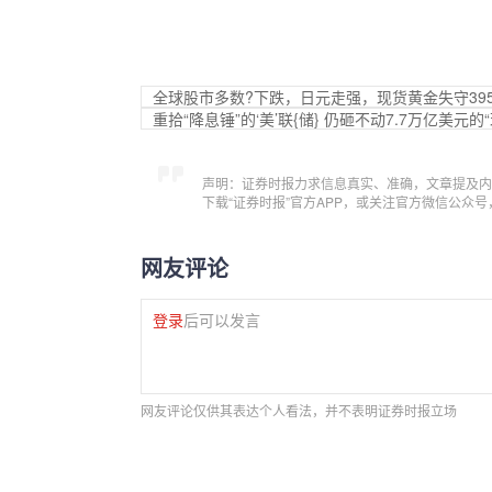
全球股市多数?下跌，日元走强，现货黄金失守39
重拾“降息锤”的‘美’联{储} 仍砸不动7.7万亿美元的
声明：证券时报力求信息真实、准确，文章提及内
下载“证券时报”官方APP，或关注官方微信公众
网友评论
登录
后可以发言
网友评论仅供其表达个人看法，并不表明证券时报立场