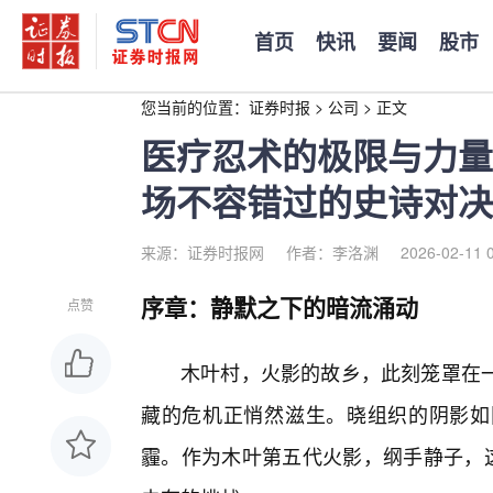
首页
快讯
要闻
股市
您当前的位置：
证券时报
>
公司
>
正文
医疗忍术的极限与力量
场不容错过的史诗对决
来源：证券时报网
作者：李洛渊
2026-02-11 
序章：静默之下的暗流涌动
点赞
木叶村，火影的故乡，此刻笼罩在
藏的危机正悄然滋生。晓组织的阴影如
霾。作为木叶第五代火影，纲手静子，这