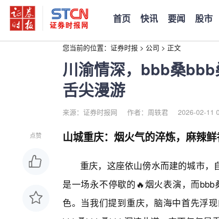
首页
快讯
要闻
股市
您当前的位置：
证券时报
>
公司
>
正文
川渝情深，bbb桑bb
舌尖漫游
来源：证券时报网
作者：周轶君
2026-02-11 
山城重庆：烟火气的淬炼，麻辣鲜
点赞
重庆，这座依山傍水而建的城市，
是一场永不停歇的🔥烟火表演，而bbb
色。当我们提到重庆，脑海中首先浮现