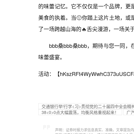
的味蕾记忆。它不仅仅是一个品牌，更
美食的执着。当🙂你踏上这片土地，或是
了一场跨越山海的🔥舌尖漫游，一场关
bbb桑bbb桑bbb，期待与您一
味蕾盛宴。
活动：【
hKszRFt4WyWwhC373uUSCF
交通银行举!行学<习>贯彻党的二十届四中全会精
38<0>0点大幅震荡，均衡风格重视起来！
广汽
声明：证券时报力求信息真实、准确，文章提及内